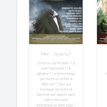
Père ... Où es-tu ?
Qu’est-ce que le père ? Le
spermatozoïde ? Le
géniteur ? Le personnage
s
qui inscrit un enfant à
l’état civil ? Celui qui
prodigue ses soins et
transmet ses valeurs sans
même être père
biologique ou père légal ?