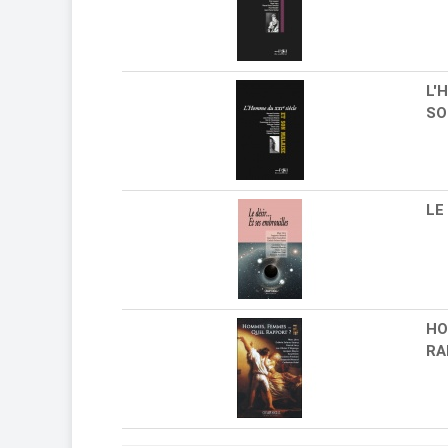
L'
SO
LE
HO
RA