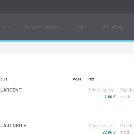
amme
Qui sommes-nous ?
Actes
Mes achats
duit
Vote
Prix
 L'ARGENT
Prix en euros :
Pas de
stock
1,00 €
 L'AUTORITE
Prix en euros :
Pas de
stock
22,00 €