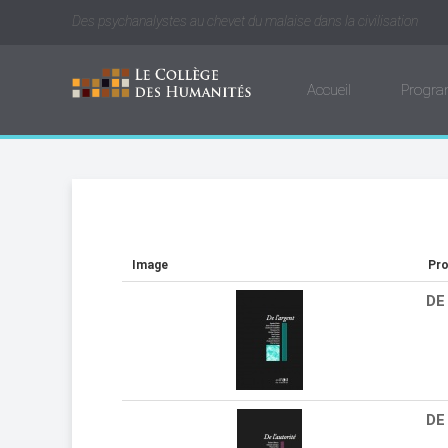
Des psychanalystes au chevet du malaise dans la civilisation
Accueil
Progr
Image
Pro
DE
DE