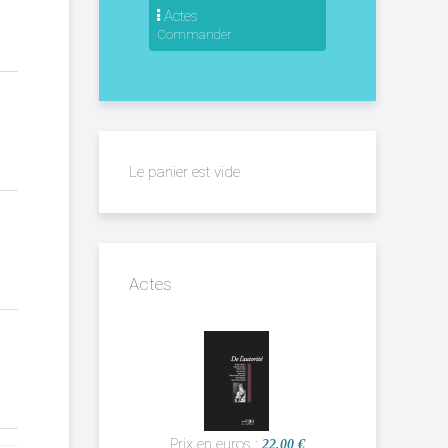
Actes
Commander
Le panier est vide
Actes
Prix en euros :
22,00 €