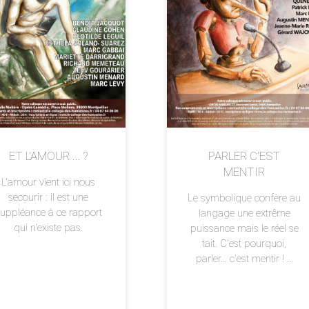
ET L'AMOUR ... ?
PARLER C'EST
MENTIR
L'amour vient ici nous
secourir : il est une
Le symbolique confère au
uppléance à ce rapport
langage une extrême
qui n'existe pas.
puissance mais le réel se
tait. C'est pourquoi,
parler... c'est mentir ! ...