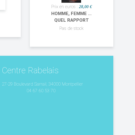
Prix en euros :
28,00 €
HOMME, FEMME ...
QUEL RAPPORT
Pas de stock
Centre Rabelais
27-29 Boulevard Sarrail, 34000 Montpellier
montpellier.fr
04 67 60 53 70